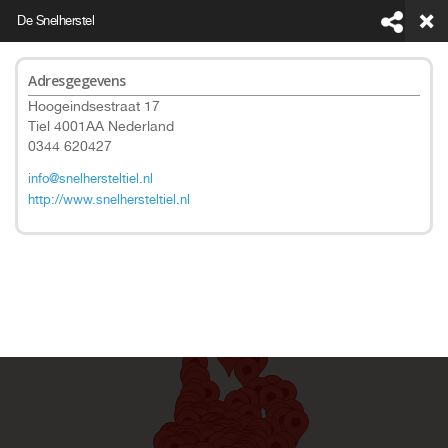
De Snelherstel
Adresgegevens
Hoogeindsestraat 17
Tiel 4001AA Nederland
0344 620427
This page can't load Google Maps correctly.
info@snelhersteltiel.nl
http://www.snelhersteltiel.nl
Do you own this website?
OK