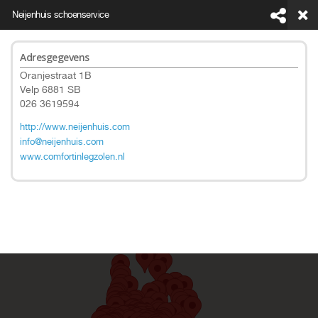
Neijenhuis schoenservice
Adresgegevens
Oranjestraat 1B
Velp 6881 SB
026 3619594
This page can't load Google Maps correctly.
http://www.neijenhuis.com
info@neijenhuis.com
www.comfortinlegzolen.nl
Do you own this website?
OK