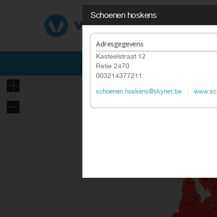
Schoenen hoskens
Adresgegevens
Kasteelstraat 12
Retie 2470
003214377211
schoenen.hoskens@skynet.be
www.sc
This page can't load Google Ma
Do you own this website?