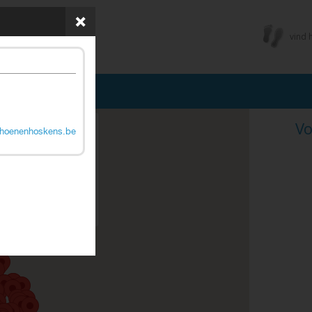
vind 
Vo
hoenenhoskens.be
ps correctly.
OK