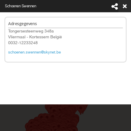
Schoenen Swennen
Adresgegevens
Tongersesteenweg 348a
Vliermaal - Kortessem België
0032-12233248
This page can't load Google Maps correctly.
schoenen.swennen@skynet.be
Do you own this website?
OK