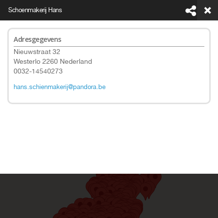
Schoenmakerij Hans
Adresgegevens
Nieuwstraat 32
Westerlo 2260 Nederland
0032-14540273
This page can't load Google Maps correctly.
hans.schienmakerij@pandora.be
Do you own this website?
OK