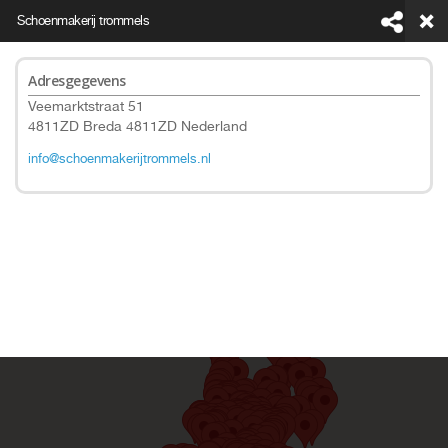
Schoenmakerij trommels
Adresgegevens
Veemarktstraat 51
4811ZD Breda 4811ZD Nederland
info@schoenmakerijtrommels.nl
This page can't load Google Maps correctly.
Do you own this website?
OK