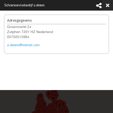
Schoenservicebedrijf a.deters
Adresgegevens
Groenmarkt 24
Zutphen 7201 HZ Nederland
05750515984
This page can't load Google Maps correctly.
a.deters@hotmail.com
Do you own this website?
OK