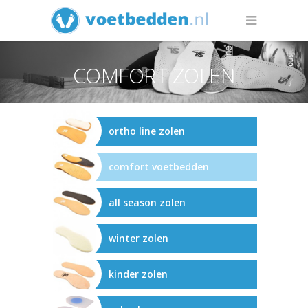
COMFORT ZOLEN
ortho line zolen
comfort voetbedden
all season zolen
winter zolen
kinder zolen