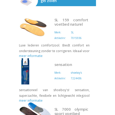
gel zolen
SL 159 comfort
voetbed naturel
Merk:
SL
Artikelnr:
7015936
Luxe lederen comfortzool. Biedt comfort en
ondersteuning zonder te corrigeren. Ideaal voor
meer informatie
alledaags gebruik. Maat 36 t/m 46
sensation
Vind een verkooppunt
en geef bij je bestelling
Merk:
shoeboy's
dit artikelnr. door:
7015936
Artikelnr:
7224436
sensationeel van shoeboy's! sensation,
superzachte, flexibele en lichtgewicht inlegzool
meer informatie
voor extreem zachte stap en een betere zitting
van de voet in de schoen. past zich onmiddellijk
SL 7000 olympic
aan de vorm van de individuele voet aan.
sport voetbed