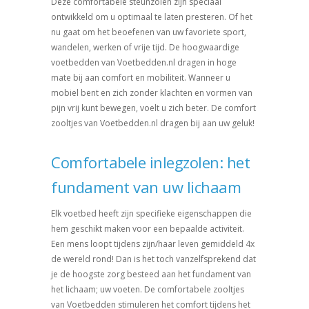
Deze comfortabele steunzolen zijn speciaal
nooit meer iets anders! nagenoeg 1 miljoen
ontwikkeld om u optimaal te laten presteren. Of het
tevreden consumenten zijn u voor gegaan.
nu gaat om het beoefenen van uw favoriete sport,
Leverbaar in de maten 36 t/m 48
wandelen, werken of vrije tijd. De hoogwaardige
voetbedden van Voetbedden.nl dragen in hoge
mate bij aan comfort en mobiliteit. Wanneer u
Vind een verkooppunt
en geef bij je bestelling
mobiel bent en zich zonder klachten en vormen van
dit artikelnr. door:
789936
pijn vrij kunt bewegen, voelt u zich beter. De comfort
zooltjes van Voetbedden.nl dragen bij aan uw geluk!
Comfortabele inlegzolen: het
fundament van uw lichaam
Elk voetbed heeft zijn specifieke eigenschappen die
hem geschikt maken voor een bepaalde activiteit.
Een mens loopt tijdens zijn/haar leven gemiddeld 4x
de wereld rond! Dan is het toch vanzelfsprekend dat
je de hoogste zorg besteed aan het fundament van
het lichaam; uw voeten. De comfortabele zooltjes
van Voetbedden stimuleren het comfort tijdens het